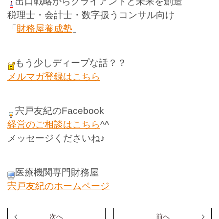
出口戦略からクライアントと未来を創造
税理士・会計士・数字扱うコンサル向け
「
財務屋養成塾
」
もう少しディープな話？？
メルマガ登録はこちら
宍戸友紀のFacebook
経営のご相談はこちら
^^
メッセージくださいね♪
医療機関専門財務屋
宍戸友紀のホームページ
次へ
前へ