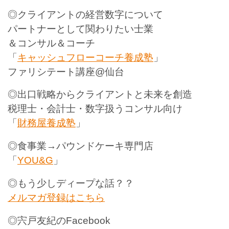
◎クライアントの経営数字について
パートナーとして関わりたい士業
＆コンサル＆コーチ
「
キャッシュフローコーチ養成塾
」
ファリシテート講座@仙台
◎出口戦略からクライアントと未来を創造
税理士・会計士・数字扱うコンサル向け
「
財務屋養成塾
」
◎食事業→パウンドケーキ専門店
「
YOU&G
」
◎もう少しディープな話？？
メルマガ登録はこちら
◎宍戸友紀のFacebook