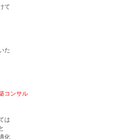
けて
いた
築コンサル
ては
と
適化