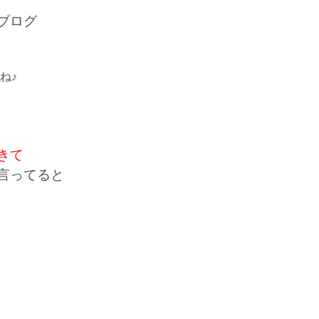
ブログ
ね♪
きて
言ってると