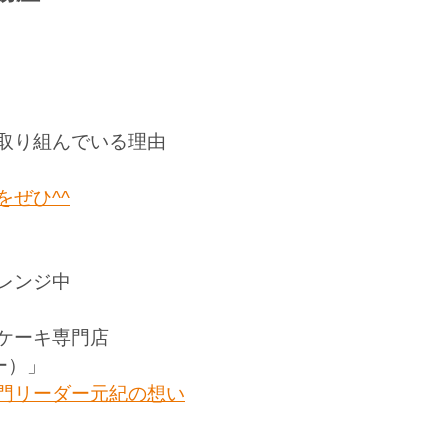
取り組んでいる理由
をぜひ
^^
レンジ中
ケーキ専門店
ー）」
門リーダー元紀の想い