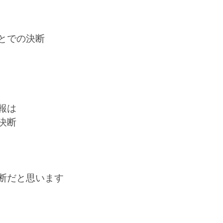
とでの決断
報は
決断
断だと思います