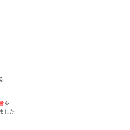
る
営
を
ました