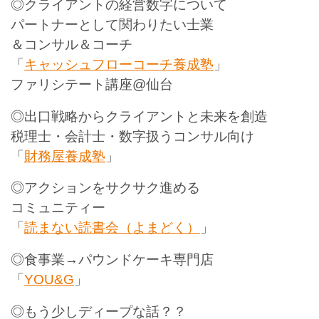
◎クライアントの経営数字について
パートナーとして関わりたい士業
＆コンサル＆コーチ
「
キャッシュフローコーチ養成塾
」
ファリシテート講座
@
仙台
◎出口戦略からクライアントと未来を創造
税理士・会計士・数字扱うコンサル向け
「
財務屋養成塾
」
◎アクションをサクサク進める
コミュニティー
「
読まない読書会（よまどく）
」
◎食事業
→
パウンドケーキ専門店
「
YOU&G
」
◎もう少しディープな話？？