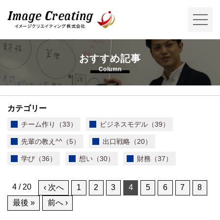
イメージクリエイティング株式会
社
おすすめ記事
Column
カテゴリー
チーム作り（33）
ビジネスモデル（39）
先輩の教え^^（5）
出口戦略（20）
学び（36）
想い（30）
財務（37）
4 / 20
‹ 次へ
1
2
3
4
5
6
7
8
最後 »
前へ ›