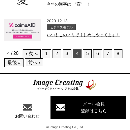
今年の漢字は ”変” ！
2020.12.13
ビジネスモデル
いつもこのノリでまじめにやってます！
4 / 20
‹ 次へ
1
2
3
4
5
6
7
8
最後 »
前へ ›
イメージクリエイティング株式会
社
メール会員
登録はこちら
お問い合わせ
©
Image Creating Co., Ltd.